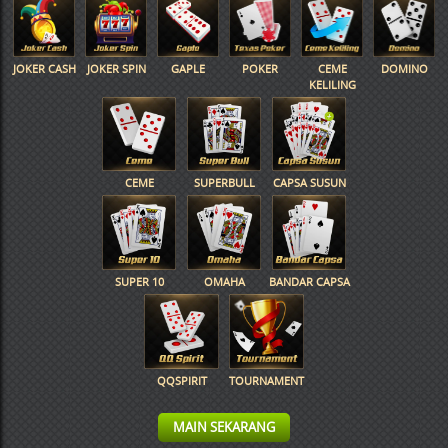
JOKER CASH
JOKER SPIN
GAPLE
POKER
CEME
DOMINO
KELILING
CEME
SUPERBULL
CAPSA SUSUN
SUPER 10
OMAHA
BANDAR CAPSA
QQSPIRIT
TOURNAMENT
MAIN SEKARANG