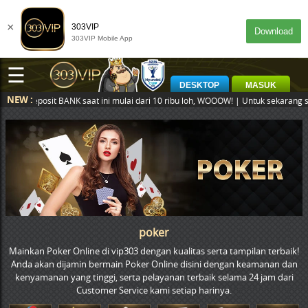
×
303VIP
Download
303VIP Mobile App
☰
DESKTOP
MASUK
NEW :
 untuk deposit BANK saat ini mulai dari 10 ribu loh, WOOOW! | Untuk sekara
poker
Mainkan Poker Online di vip303 dengan kualitas serta tampilan terbaik!
Anda akan dijamin bermain Poker Online disini dengan keamanan dan
kenyamanan yang tinggi, serta pelayanan terbaik selama 24 jam dari
Customer Service kami setiap harinya.